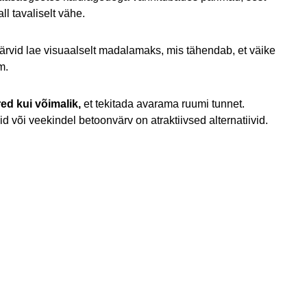
ll tavaliselt vähe.
rvid lae visuaalselt madalamaks, mis tähendab, et väike
m.
red kui võimalik,
et tekitada avarama ruumi tunnet.
 või veekindel betoonvärv on atraktiivsed alternatiivid.