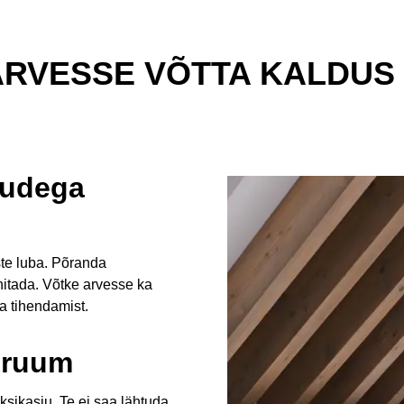
 ARVESSE VÕTTA KALDUS
ludega
ste luba. Põranda
nnitada. Võtke arvesse ka
da tihendamist.
 ruum
ksikasju. Te ei saa lähtuda