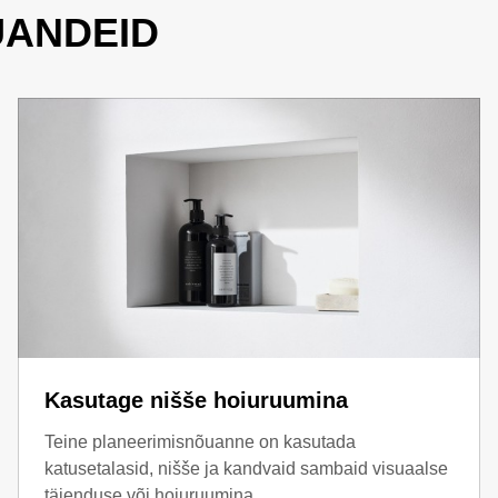
UANDEID
a löömata, peaks minimaalne kõrgus ladlae all olema 2 meetrit m
õhja ja kaldlae vaheline kaugus olema 2-2,20 meetrit. Kui pea k
apoolses küljes olema kaugus vanni põhjast laeni vähemalt 180 
ud, mis tähendab, et neid saab paindlikult ruumi integreerida.
mal tasapinnal olevaid dušilahendusi. Pearuumi peaks jääma v
Kasutage nišše hoiuruumina
 üheks lahenduseks olla viia dušš ka ruumi keskele. Kipsplaadi li
õi pendeluksi.
Teine planeerimisnõuanne on kasutada
katusetalasid, nišše ja kandvaid sambaid visuaalse
täienduse või hoiuruumina.