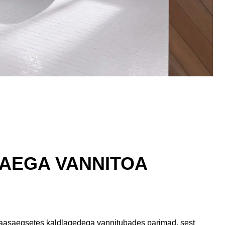
AEGA VANNITOA
kaasaegsetes kaldlagedega vannitubades parimad, sest