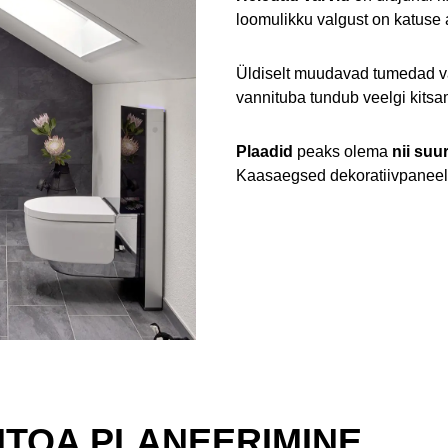
loomulikku valgust on katuse a
Üldiselt muudavad tumedad vä
vannituba tundub veelgi kitsa
Plaadid
peaks olema
nii suu
Kaasaegsed dekoratiivpaneelid
ITOA PLANEERIMINE