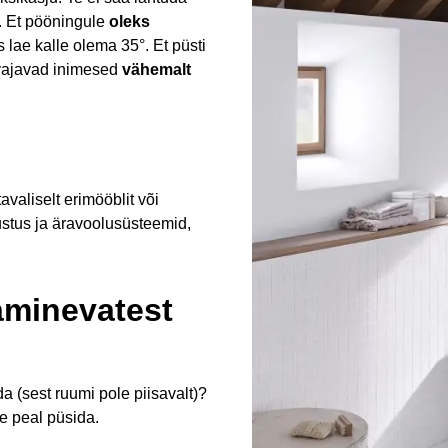
t. Et pööningule
oleks
 lae kalle olema 35°. Et püsti
 vajavad inimesed
vähemalt
avaliselt erimööblit või
stus ja äravoolusüsteemid,
jaminevatest
a (sest ruumi pole piisavalt)?
e peal püsida.