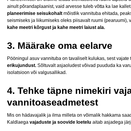
ainult põrandaplaanist, vaid arvesse tuleb võtta ka lae kalle
planeerimise seisukohalt
mõistlik vannituba ehitada, peaks
seismiseks ja liikumiseks oleks piisavalt ruumi (pearuumi),
kahe meetri kõrgust ja kahe meetri laiust ala.
3. Määrake oma eelarve
Pööningul asuv vannituba on tavaliselt kulukas, sest vajate t
erikujundust.
Sõltuvalt asjaoludest võivad puududa ka varu
isolatsioon või valgusallikad.
4. Tehke täpne nimekiri va
vannitoaseadmetest
Mis on hädavajalik ja ilma milleta on võimalik hakkama saad
Kaldlaega
vajaduste ja soovide loetelu
aitab asjadega järj