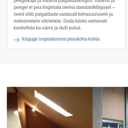
peegelkapi ja valamu paigalduskõrgus. Valamu ja
peegel ei pea tingimata olema standardkõrgusel –
need võib paigaldada vastavalt kehasuurusele ja
motoorsetele võimetele. Seda tuleks eelnevalt
kontrollida ka vanni ja duši puhul.
Koguge inspiratsiooni pesukoha kohta