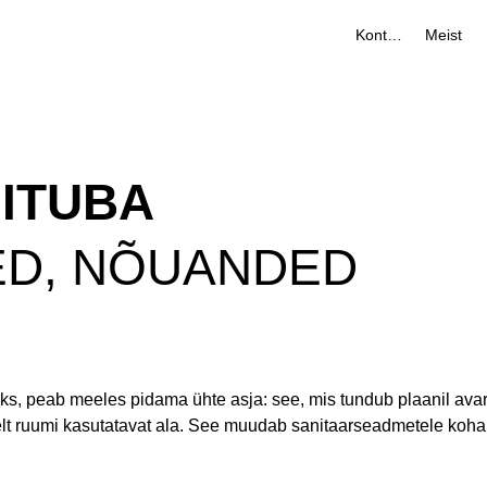
Kontakt
Meist
ITUBA
ED, NÕUANDED
s, peab meeles pidama ühte asja: see, mis tundub plaanil avar
t ruumi kasutatavat ala. See muudab sanitaarseadmetele koha l