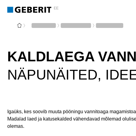
EE
KALDLAEGA VANN
NÄPUNÄITED, IDE
Igaüks, kes soovib muuta pööningu vannitoaga magamistoak
Madalad laed ja katusekalded vähendavad mõlemad olulisel
olemas.