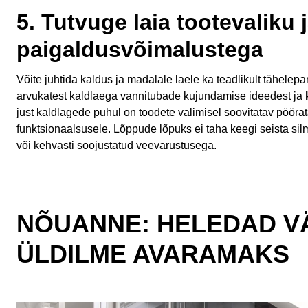
5. Tutvuge laia tootevaliku 
paigaldusvõimalustega
Võite juhtida kaldus ja madalale laele ka teadlikult tähelep
arvukatest kaldlaega vannitubade kujundamise ideedest ja
just kaldlagede puhul on toodete valimisel soovitatav pöör
funktsionaalsusele. Lõppude lõpuks ei taha keegi seista silm
või kehvasti soojustatud veevarustusega.
NÕUANNE: HELEDAD V
ÜLDILME AVARAMAKS