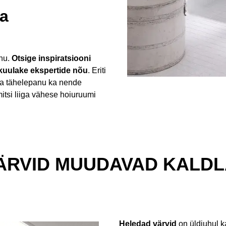
ja
anu.
Otsige inspiratsiooni
kuulake ekspertide nõu
. Eriti
ata tähelepanu ka nende
itsi liiga vähese hoiuruumi
ÄRVID MUUDAVAD KALDL
Heledad värvid
on üldjuhul 