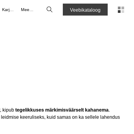
Otsing
Karjäär
Meedia
Veebikataloog
, kipub
tegelikkuses märkimisväärselt kahanema
.
eidmise keeruliseks, kuid samas on ka sellele lahendus