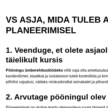
VS ASJA, MIDA TULEB
PLANEERIMISEL
1. Veenduge, et olete asjao
täielikult kursis
Pööningu ümberehitustöödeks
võib vaja olla ametiasutu
kandevõimet, staatikat ja isolatsiooni tuleb kontrollida ja ki
põhilisi vajadusi, näiteks niiskuskindlat seinakatet ja põran
2. Arvutage pööningul olev
Planeerimisel on oluline teada olemasoleva ruumi täpseid ü