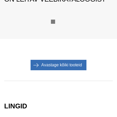
Avastage kõiki tooteid
LINGID