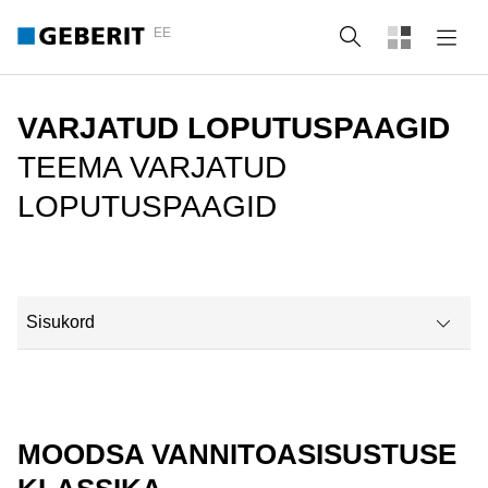
EE
Otsing
VARJATUD LOPUTUSPAAGID
TEEMA VARJATUD
LOPUTUSPAAGID
Sisukord
Moodsa vannitoasisustuse klassika
Varustatud igaks olukorraks
MOODSA VANNITOASISUSTUSE