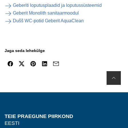
Geberiti loputusplaadid ja loputussüsteemid
Geberit Monolith sanitaarmoodul
Dušš WC-potid Geberit AquaClean
Jaga seda lehekülge
TEIE PRAEGUNE PIIRKOND
EESTI