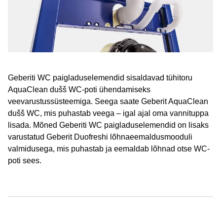
Geberiti WC paigladuselemendid sisaldavad tühitoru
AquaClean dušš WC-poti ühendamiseks
veevarustussüsteemiga. Seega saate Geberit AquaClean
dušš WC, mis puhastab veega – igal ajal oma vannituppa
lisada. Mõned Geberiti WC paigladuselemendid on lisaks
varustatud Geberit Duofreshi lõhnaeemaldusmooduli
valmidusega, mis puhastab ja eemaldab lõhnad otse WC-
poti sees.