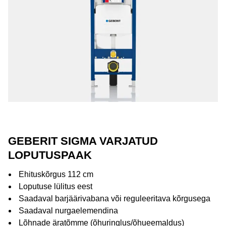
GEBERIT SIGMA VARJATUD
LOPUTUSPAAK
Ehituskõrgus 112 cm
Loputuse lülitus eest
Saadaval barjäärivabana või reguleeritava kõrgusega
Saadaval nurgaelemendina
Lõhnade äratõmme (õhuringlus/õhueemaldus)