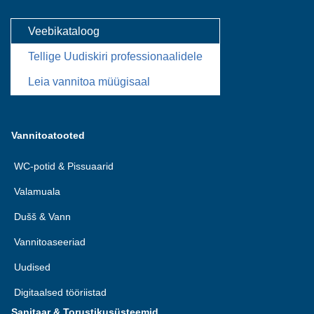
Veebikataloog
Tellige Uudiskiri professionaalidele
Leia vannitoa müügisaal
Vannitoatooted
WC-potid & Pissuaarid
Valamuala
Dušš & Vann
Vannitoaseeriad
Uudised
Digitaalsed tööriistad
Sanitaar & Torustikusüsteemid