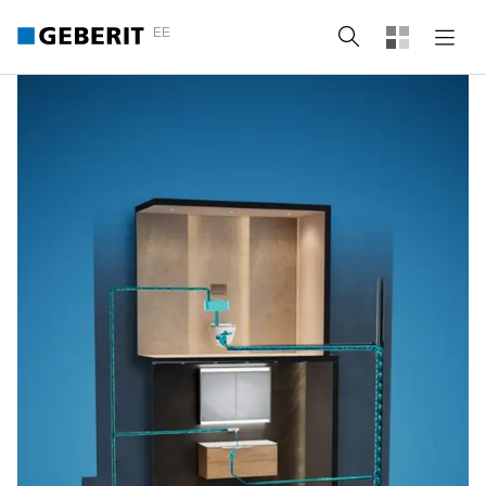
EE
Otsing