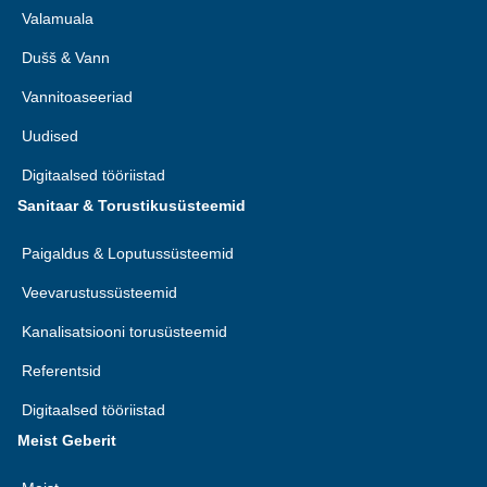
Valamuala
Dušš & Vann
Vannitoaseeriad
Uudised
Digitaalsed tööriistad
Sanitaar & Torustikusüsteemid
Paigaldus & Loputussüsteemid
Veevarustussüsteemid
Kanalisatsiooni torusüsteemid
Referentsid
Digitaalsed tööriistad
Meist Geberit