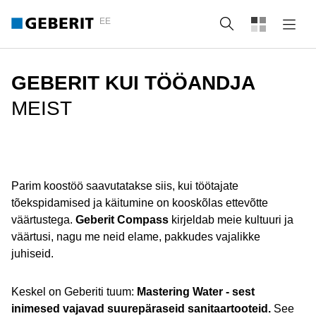
EE
Otsing
GEBERIT KUI TÖÖANDJA
MEIST
Parim koostöö saavutatakse siis, kui töötajate
tõekspidamised ja käitumine on kooskõlas ettevõtte
väärtustega.
Geberit Compass
kirjeldab meie kultuuri ja
väärtusi, nagu me neid elame, pakkudes vajalikke
juhiseid.
Keskel on Geberiti tuum:
Mastering Water - sest
inimesed vajavad suurepäraseid sanitaartooteid.
See