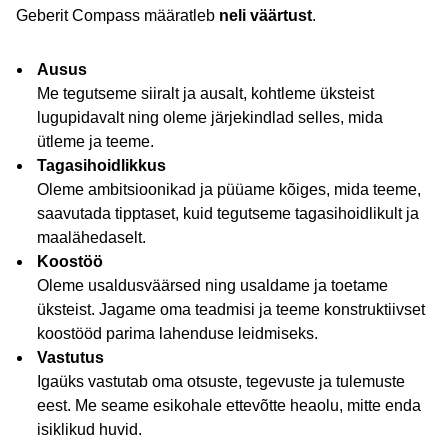
Geberit Compass määratleb
neli väärtust
.
Ausus
Me tegutseme siiralt ja ausalt, kohtleme üksteist
lugupidavalt ning oleme järjekindlad selles, mida
ütleme ja teeme.
Tagasihoidlikkus
Oleme ambitsioonikad ja püüame kõiges, mida teeme,
saavutada tipptaset, kuid tegutseme tagasihoidlikult ja
maalähedaselt.
Koostöö
Oleme usaldusväärsed ning usaldame ja toetame
üksteist. Jagame oma teadmisi ja teeme konstruktiivset
koostööd parima lahenduse leidmiseks.
Vastutus
Igaüks vastutab oma otsuste, tegevuste ja tulemuste
eest. Me seame esikohale ettevõtte heaolu, mitte enda
isiklikud huvid.