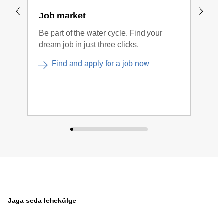
Job market
Mid
Be part of the water cycle. Find your
Meie
dream job in just three clicks.
mida
Find and apply for a job now
Jaga seda lehekülge