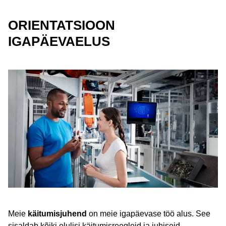
ORIENTATSIOON
IGAPÄEVAELUS
Meie
käitumisjuhend
on meie igapäevase töö alus. See
sisaldab kõiki olulisi käitumisreegleid ja juhiseid.