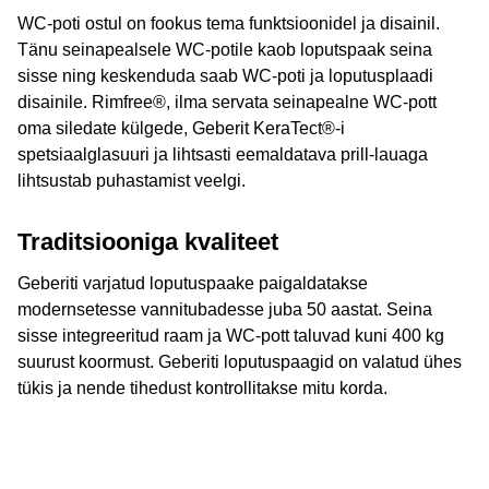
WC-poti ostul on fookus tema funktsioonidel ja disainil.
Tänu seinapealsele WC-potile kaob loputspaak seina
sisse ning keskenduda saab WC-poti ja loputusplaadi
disainile. Rimfree®, ilma servata seinapealne WC-pott
oma siledate külgede, Geberit KeraTect®-i
spetsiaalglasuuri ja lihtsasti eemaldatava prill-lauaga
lihtsustab puhastamist veelgi.
Traditsiooniga kvaliteet
Geberiti varjatud loputuspaake paigaldatakse
modernsetesse vannitubadesse juba 50 aastat. Seina
sisse integreeritud raam ja WC-pott taluvad kuni 400 kg
suurust koormust. Geberiti loputuspaagid on valatud ühes
tükis ja nende tihedust kontrollitakse mitu korda.