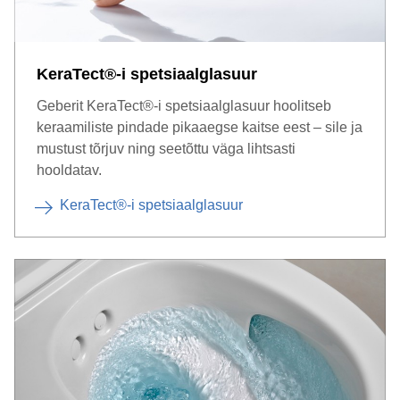
KeraTect®-i spetsiaalglasuur
Geberit KeraTect®-i spetsiaalglasuur hoolitseb
keraamiliste pindade pikaaegse kaitse eest – sile ja
mustust tõrjuv ning seetõttu väga lihtsasti
hooldatav.
KeraTect®-i spetsiaalglasuur