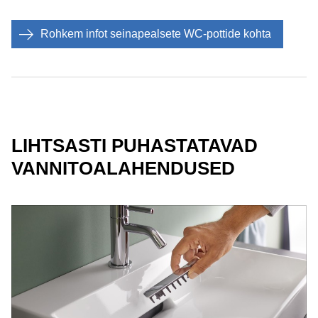
Rohkem infot seinapealsete WC-pottide kohta
LIHTSASTI PUHASTATAVAD
VANNITOALAHENDUSED