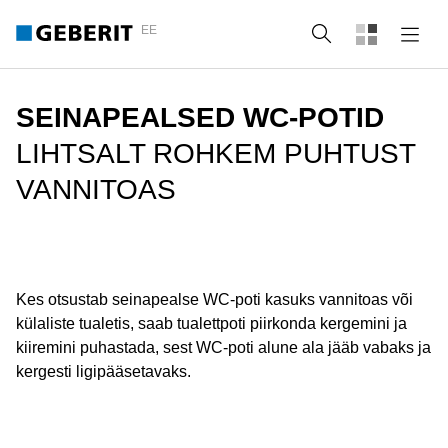
EE
Otsing
SEINAPEALSED WC-POTID
LIHTSALT ROHKEM PUHTUST
VANNITOAS
Kes otsustab seinapealse WC-poti kasuks vannitoas või
külaliste tualetis, saab tualettpoti piirkonda kergemini ja
kiiremini puhastada, sest WC-poti alune ala jääb vabaks ja
kergesti ligipääsetavaks.