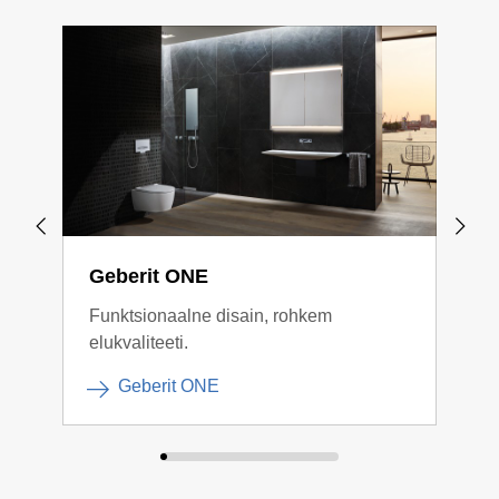
Geberit ONE
Geb
Funktsionaalne disain, rohkem
Vast
elukvaliteeti.
ühe
Geberit ONE