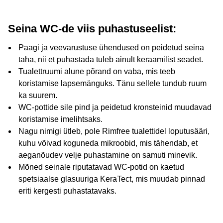
Seina WC-de viis puhastuseelist:
Paagi ja veevarustuse ühendused on peidetud seina
taha, nii et puhastada tuleb ainult keraamilist seadet.
Tualettruumi alune põrand on vaba, mis teeb
koristamise lapsemänguks. Tänu sellele tundub ruum
ka suurem.
WC-pottide sile pind ja peidetud kronsteinid muudavad
koristamise imelihtsaks.
Nagu nimigi ütleb, pole Rimfree tualettidel loputusääri,
kuhu võivad koguneda mikroobid, mis tähendab, et
aeganõudev velje puhastamine on samuti minevik.
Mõned seinale riputatavad WC-potid on kaetud
spetsiaalse glasuuriga KeraTect, mis muudab pinnad
eriti kergesti puhastatavaks.