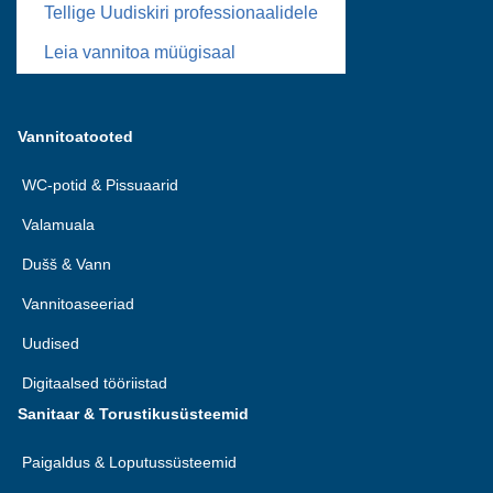
Tellige Uudiskiri professionaalidele
Leia vannitoa müügisaal
Vannitoatooted
WC-potid & Pissuaarid
Valamuala
Dušš & Vann
Vannitoaseeriad
Uudised
Digitaalsed tööriistad
Sanitaar & Torustikusüsteemid
Paigaldus & Loputussüsteemid