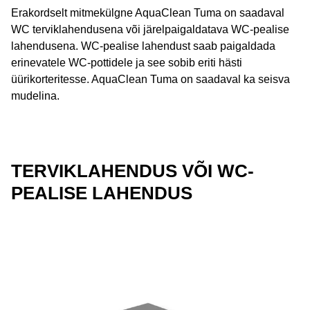
Erakordselt mitmekülgne AquaClean Tuma on saadaval
WC terviklahendusena või järelpaigaldatava WC-pealise
lahendusena. WC-pealise lahendust saab paigaldada
erinevatele WC-pottidele ja see sobib eriti hästi
üürikorteritesse. AquaClean Tuma on saadaval ka seisva
mudelina.
TERVIKLAHENDUS VÕI WC-
PEALISE LAHENDUS