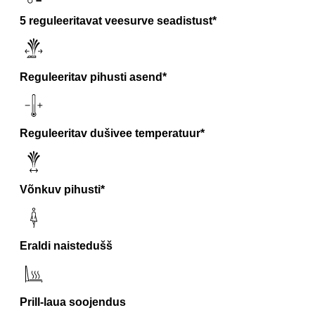
5 reguleeritavat veesurve seadistust*
Reguleeritav pihusti asend*
Reguleeritav dušivee temperatuur*
Võnkuv pihusti*
Eraldi naistedušš
Prill-laua soojendus