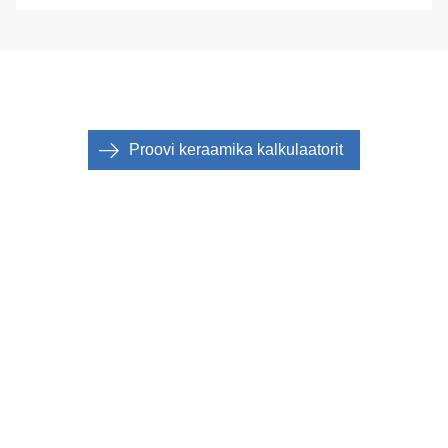
Proovi keraamika kalkulaatorit