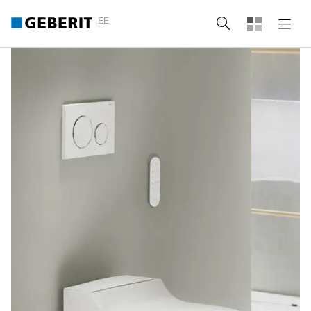
EE
Otsing