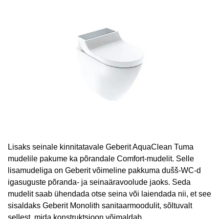
Lisaks seinale kinnitatavale Geberit AquaClean Tuma
mudelile pakume ka põrandale Comfort-mudelit. Selle
lisamudeliga on Geberit võimeline pakkuma dušš-WC-d
igasuguste põranda- ja seinaäravoolude jaoks. Seda
mudelit saab ühendada otse seina või laiendada nii, et see
sisaldaks Geberit Monolith sanitaarmoodulit, sõltuvalt
sellest, mida konstruktsioon võimaldab.