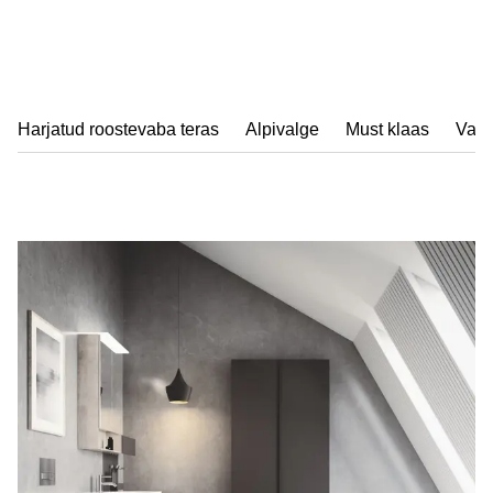
Harjatud roostevaba teras
Alpivalge
Must klaas
Valg