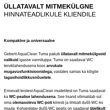
ÜLLATAVALT MITMEKÜLGNE
HINNATEADLIKULE KLIENDILE
Kompaktne ja universaalne
Geberit AquaClean Tuma pakub
üllatavalt mitmekülgseid
valikuid
igasse vannituppa. Tuma on saadaval WC
terviklahendusena koos
arvukate
mugavusfunktsioonidega,
vastates samas ka kõigile
tagasihoidlikkusnõuetele
.
Erinevalt teistest AquaClean mudelitest on Tuma saadaval
ka
WC-pealise lahendusena
. See lisand võimaldab sul
oma
olemasoleva WC-poti
kiiresti ja lihtsalt dušš-WC-ks
muuta. Kohandatav dušš-WC pealis on saadaval
täielikult