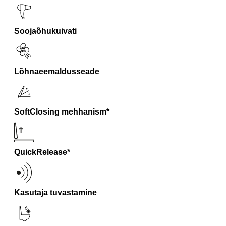
Soojaõhukuivati
Lõhnaeemaldusseade
SoftClosing mehhanism*
QuickRelease*
Kasutaja tuvastamine