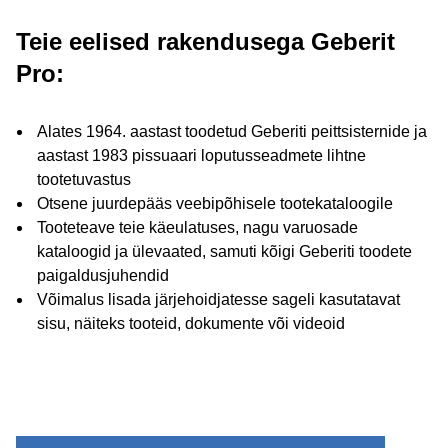
Teie eelised rakendusega Geberit
Pro:
Alates 1964. aastast toodetud Geberiti peittsisternide ja
aastast 1983 pissuaari loputusseadmete lihtne
tootetuvastus
Otsene juurdepääs veebipõhisele tootekataloogile
Tooteteave teie käeulatuses, nagu varuosade
kataloogid ja ülevaated, samuti kõigi Geberiti toodete
paigaldusjuhendid
Võimalus lisada järjehoidjatesse sageli kasutatavat
sisu, näiteks tooteid, dokumente või videoid