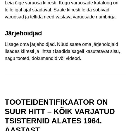
Leia õige varuosa kiiresti. Kogu varuosade kataloog on
Geberit pissuaari loputuskontrollid aastast 1983
teile igal ajal saadaval. Saate kiiresti leida sobivad
varuosad ja tellida need vastava varuosade numbriga.
Rakendus algab täiturmehhanismi
plaadist või
loputamisest
. Tüüpilised
tooteomadused, nagu
Järjehoidjad
kaitseplaat või mõõtmed
, muudavad vastava Geberiti
mudeli määramise lihtsaks. Pärast äratundmist saab
Lisage oma järjehoidjad. Nüüd saate oma järjehoidjaid
kõik varuosad,
ümberehituskomplektid,
lisades kiiresti ja lihtsalt laadida sageli kasutatavat sisu,
paigaldusjuhendid ja muud
toote üksikasjad otse
nagu tooted, dokumendid või videod.
rakendusest välja kutsuda.
Pole vaja teha tüli paagi, pissuaari loputusseadme,
täiturplaadi, täiteklapi või loputusventiili demonteerimise
või tuvastamisega. Lihtsalt leidke kiiresti vastav
Geberiti
mudel ja sellega seotud varuosad
!
TOOTEIDENTIFIKAATOR ON
SUUR HITT – KÕIK VARJATUD
TSISTERNID ALATES 1964.
AASTAST