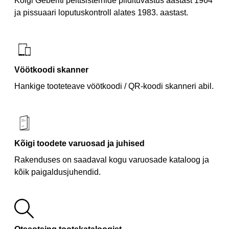
Kõigi Geberiti peittsisternide pildituvastus aastast 1964
Vöötkoodi skanner
Kõigi toodete varuosad ja juhised
Rakenduses on saadaval kogu varuosade kataloog ja