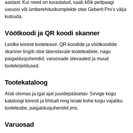
toimivusdeklaratsioonidele, hooldusjuhistele ja
aastast. Kui need on tuvastatud, saab kõik peitpaagi
keskkonnatoodete deklaratsioonidele pääsete
varuosi või ümberehituskomplekte otse Geberit Pro's välja
ulatuslikule teabele ligi ka digitaalsest tootekataloogist.
kutsuda.
Geberit Pro rakenduse
tooteidentifikaator
pakub
Vöötkoodi ja QR koodi skanner
torulukkseppadele kiiret ja lihtsat
lahendust
Leidke kiiresti tooteteave. QR-koodide ja vöötkoodide
nutitelefoni pildituvastusfunktsiooni
abil teada saada,
skanner lingib otse täiendavale tooteteabele, nagu
milline vanem
peidetud paak
seinas on. Samuti on
paigaldusjuhendid, varuosade ülevaated ja muud
kasutajatel võimalus foto tegemise asemel lihtsalt üles
tootekirjeldused.
laadida täiturmehhanismi plaadist pilt.
Tootekataloog
Arusaadava kujutise
kuvamise ja määramisega
ei
saaks olla lihtsam tuvastada kasutatava
pissuaari
Alati olemas ja igal ajal juurdepääsetav. Sirvige kogu
loputusnuppude tüüpi
.
kataloogi kiiresti ja lihtsalt ning leiate kohe kogu vajaliku
tooteteabe, paigaldusjuhendid jms.
Toote identifikaator tunneb ära kõik
Varuosad
Geberit peittsisternid, mis on toodetud aastast 1964 ja