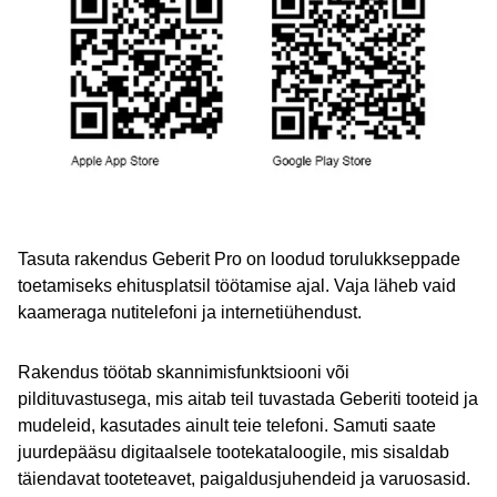
Tasuta rakendus Geberit Pro on loodud torulukkseppade
toetamiseks ehitusplatsil töötamise ajal. Vaja läheb vaid
kaameraga nutitelefoni ja internetiühendust.
Rakendus töötab skannimisfunktsiooni või
pildituvastusega, mis aitab teil tuvastada Geberiti tooteid ja
mudeleid, kasutades ainult teie telefoni. Samuti saate
juurdepääsu digitaalsele tootekataloogile, mis sisaldab
täiendavat tooteteavet, paigaldusjuhendeid ja varuosasid.