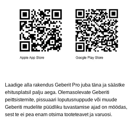
Laadige alla rakendus Geberit Pro juba täna ja säästke
ehitusplatsil palju aega. Olemasolevate Geberiti
peittsisternite, pissuaari loputusnuppude või muude
Geberiti mudelite püüdliku tuvastamise ajad on möödas,
sest te ei pea enam otsima tooteteavet ja varuosi.