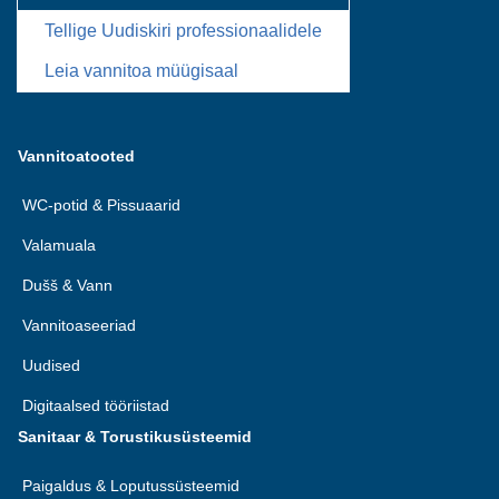
Tellige Uudiskiri professionaalidele
Leia vannitoa müügisaal
Vannitoatooted
WC-potid & Pissuaarid
Valamuala
Dušš & Vann
Vannitoaseeriad
Uudised
Digitaalsed tööriistad
Sanitaar & Torustikusüsteemid
Paigaldus & Loputussüsteemid